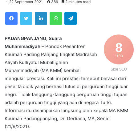
22 September 2021
386
2 minutes read
Facebook
Twitter
LinkedIn
WhatsApp
Telegram
PADANGPANJANG, Suara
8
Muhammadiyah
– Pondok Pesantren
Kauman Padang Panjang tingkat Madrasah
/ 100
Aliyah Kulliyatul Muballighien
Skor SEO
Muhammadiyah (MA KMM) kembali
mengukir prestasi. Kali ini prestasi tersebut berasal dari
peserta didik yang berhasil lulus di perguruan tinggi luar
negri. Tidak tanggung-tanggung perguruan tinggi tujuan
adalah perguruan tinggi yang ada di negara Turki.
Informasi itu disampaikan langsung oleh kepala MA KMM
Kauman Padangpanjang, Dr. Derliana, MA, Senin
(21/9/2021).