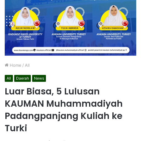
Home
/
All
All
Daerah
News
Luar Biasa, 5 Lulusan
KAUMAN Muhammadiyah
Padangpanjang Kuliah ke
Turki