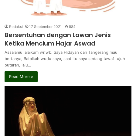
Redaksi
17 September 2021
584
Bersentuhan dengan Lawan Jenis
Ketika Mencium Hajar Aswad
Assalamu ‘alaikum wr.wb. Saya Hidayah dari Tangerang mau
bertanya, Batalkah wudu saya, saat itu saya sedang tawaf tujuh
putaran, lalu…
Read More »