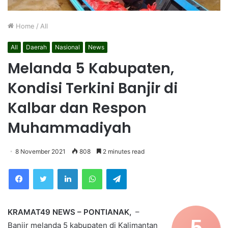
Home
/
All
All
Daerah
Nasional
News
Melanda 5 Kabupaten,
Kondisi Terkini Banjir di
Kalbar dan Respon
Muhammadiyah
8 November 2021
808
2 minutes read
Facebook
Twitter
LinkedIn
WhatsApp
Telegram
KRAMAT49 NEWS – PONTIANAK,
–
5
Banjir melanda 5 kabupaten di Kalimantan