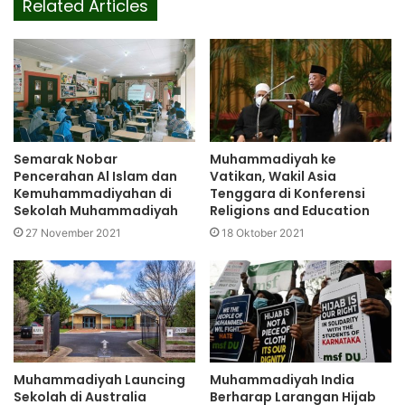
Related Articles
Semarak Nobar
Muhammadiyah ke
Pencerahan Al Islam dan
Vatikan, Wakil Asia
Kemuhammadiyahan di
Tenggara di Konferensi
Sekolah Muhammadiyah
Religions and Education
27 November 2021
18 Oktober 2021
Muhammadiyah Launcing
Muhammadiyah India
Sekolah di Australia
Berharap Larangan Hijab