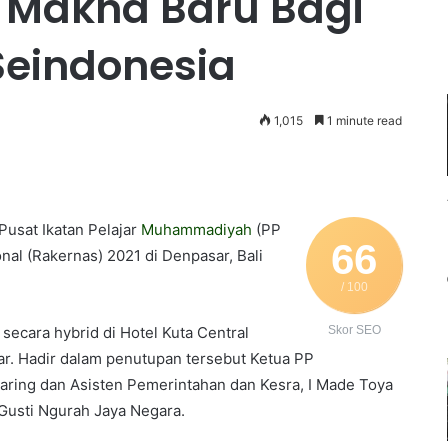
 Makna Baru Bagi
Seindonesia
1,015
1 minute read
usat Ikatan Pelajar
Muhammadiyah
(PP
66
nal (Rakernas) 2021 di Denpasar, Bali
/ 100
secara hybrid di Hotel Kuta Central
Skor SEO
sar. Hadir dalam penutupan tersebut Ketua PP
ing dan Asisten Pemerintahan dan Kesra, I Made Toya
 Gusti Ngurah Jaya Negara.