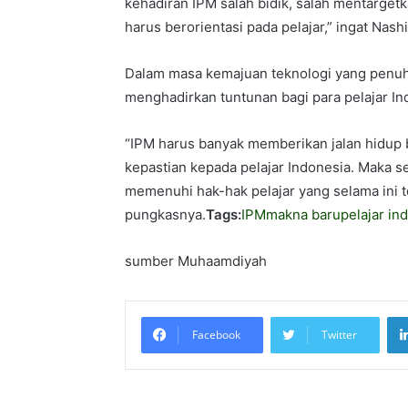
kehadiran IPM salah bidik, salah mentarg
harus berorientasi pada pelajar,” ingat Nashi
Dalam masa kemajuan teknologi yang penuh 
menghadirkan tuntunan bagi para pelajar In
“IPM harus banyak memberikan jalan hidup b
kepastian kepada pelajar Indonesia. Maka se
memenuhi hak-hak pelajar yang selama ini t
pungkasnya.
Tags:
IPM
makna baru
pelajar in
sumber Muhaamdiyah
Facebook
Twitter