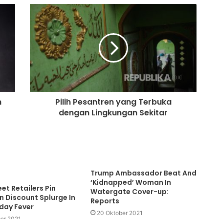
h
Pilih Pesantren yang Terbuka
dengan Lingkungan Sekitar
Trump Ambassador Beat And
‘Kidnapped’ Woman In
eet Retailers Pin
Watergate Cover-up:
 Discount Splurge In
Reports
iday Fever
20 Oktober 2021
er 2021