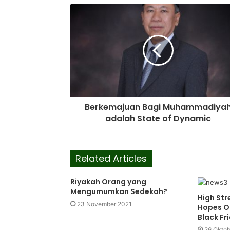
Berkemajuan Bagi Muhammadiya
adalah State of Dynamic
Related Articles
Riyakah Orang yang
Mengumumkan Sedekah?
High Str
23 November 2021
Hopes On
Black Fr
26 Oktob