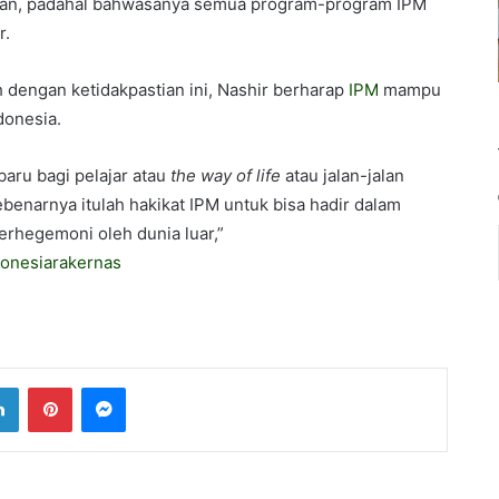
etkan, padahal bahwasanya semua program-program IPM
r.
dengan ketidakpastian ini, Nashir berharap
IPM
mampu
donesia.
aru bagi pelajar atau
the way of life
atau jalan-jalan
benarnya itulah hakikat IPM untuk bisa hadir dalam
erhegemoni oleh dunia luar,”
donesia
rakernas
LinkedIn
Pinterest
Messenger