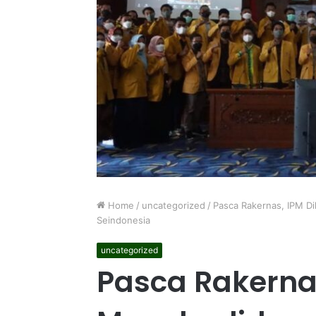
Home
/
uncategorized
/
Pasca Rakernas, IPM D
Seindonesia
uncategorized
Pasca Rakerna