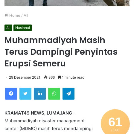
Home
/
All
All
Nasional
Muhammadiyah Masih
Terus Dampingi Penyintas
Erupsi Semeru
29 Desember 2021
866
1 minute read
Facebook
Twitter
LinkedIn
WhatsApp
Telegram
KRAMAT49 NEWS, LUMAJANG
–
61
Muhammadiyah disaster management
center (MDMC) masih terus mendampingi
/ 100