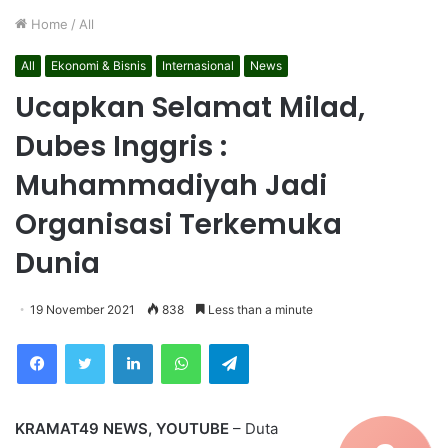
Home
/
All
All
Ekonomi & Bisnis
Internasional
News
Ucapkan Selamat Milad,
Dubes Inggris :
Muhammadiyah Jadi
Organisasi Terkemuka
Dunia
19 November 2021
838
Less than a minute
Facebook
Twitter
LinkedIn
WhatsApp
Telegram
KRAMAT49 NEWS, YOUTUBE
– Duta