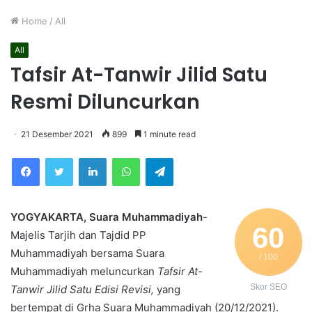
Home
/
All
All
Tafsir At-Tanwir Jilid Satu
Resmi Diluncurkan
21 Desember 2021
899
1 minute read
Facebook
Twitter
LinkedIn
WhatsApp
Telegram
YOGYAKARTA, Suara Muhammadiyah
-
60
Majelis Tarjih dan Tajdid PP
Muhammadiyah bersama Suara
/ 100
Muhammadiyah meluncurkan
Tafsir At-
Skor SEO
Tanwir Jilid Satu Edisi Revisi,
yang
bertempat di Grha Suara Muhammadiyah (20/12/2021).