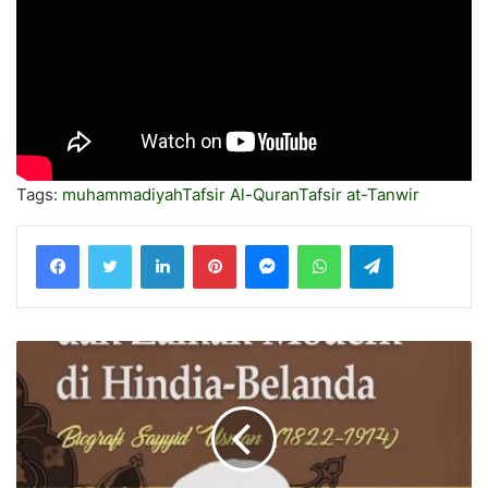
Tags:
muhammadiyah
Tafsir Al-Quran
Tafsir at-Tanwir
LinkedIn
Pinterest
Messenger
WhatsApp
Telegram